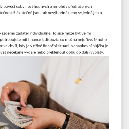
žely pověst coby nevýhodných a mnohdy předražených
tečnosti? Skutečně jsou tak nevýhodné nebo se jedná jen o
každému žadatel individuálně. To sice může být velmi
potřebujete mít finance k dispozici co možná nejdříve. Mnoho
ve chvíli, kdy je v tíživé finanční situaci. Nebankovní půjčka je
ncovat nečekané výdaje nebo překlenout dobu do další výplaty.