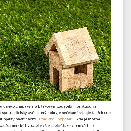
 daleko chápavější a k takovým žadatelům přistupují s
 spotřebitelský úvěr, který pokryje nečekané výdaje či překlene
ubjekty navíc nabízí i
americkou hypotéku
, kde je možné
ípadě americké hypotéky však stejně jako v bankách je