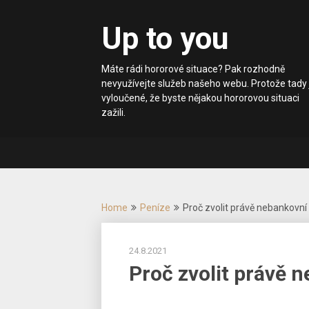
Skip
to
Up to you
content
Máte rádi hororové situace? Pak rozhodně
nevyužívejte služeb našeho webu. Protože tady 
vyloučené, že byste nějakou hororovou situaci
zažili.
Home
Peníze
Proč zvolit právě nebankovní
24.8.2021
Proč zvolit právě 