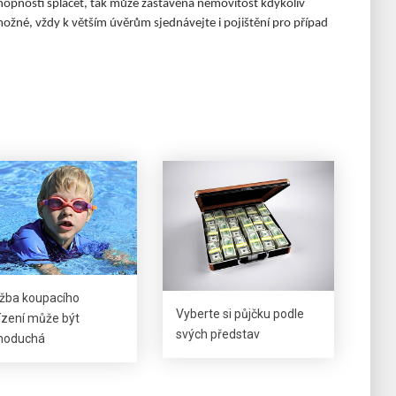
chopnosti splácet, tak může zastavěná nemovitost kdykoliv
ožné, vždy k větším úvěrům sjednávejte i pojištění pro případ
žba koupacího
Vyberte si půjčku podle
ízení může být
svých představ
noduchá