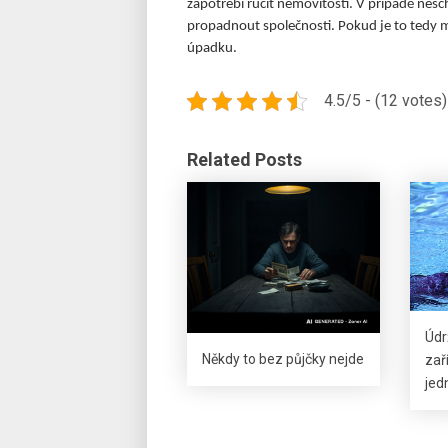
zapotřebí ručit nemovitostí. V případě nes
propadnout společnosti. Pokud je to tedy m
úpadku.
4.5/5 - (12 votes)
Related Posts
Údr
Někdy to bez půjčky nejde
zař
jed