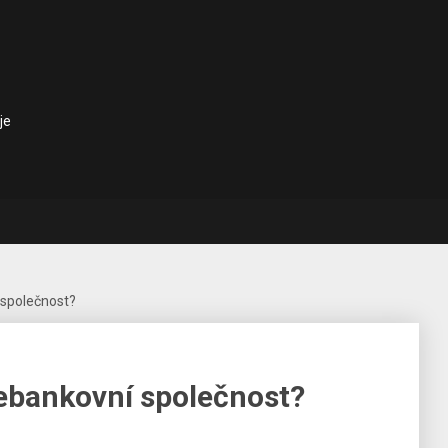
je
 společnost?
nebankovní společnost?