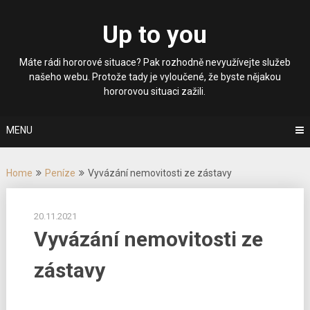
Skip
to
Up to you
content
Máte rádi hororové situace? Pak rozhodně nevyužívejte služeb
našeho webu. Protože tady je vyloučené, že byste nějakou
hororovou situaci zažili.
MENU
Home
Peníze
Vyvázání nemovitosti ze zástavy
20.11.2021
Vyvázání nemovitosti ze
zástavy