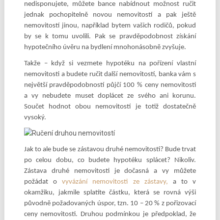
nedisponujete, můžete bance nabídnout možnost ručit
jednak pochopitelně novou nemovitostí a pak ještě
nemovitostí jinou, například bytem vašich rodičů, pokud
by se k tomu uvolili. Pak se pravděpodobnost získání
hypotečního úvěru na bydlení mnohonásobně zvyšuje.
Takže – když si vezmete hypotéku na pořízení vlastní
nemovitosti a budete ručit další nemovitostí, banka vám s
největší pravděpodobností půjčí 100 % ceny nemovitosti
a vy nebudete muset doplácet ze svého ani korunu.
Součet hodnot obou nemovitostí je totiž dostatečně
vysoký.
Jak to ale bude se zástavou druhé nemovitosti? Bude trvat
po celou dobu, co budete hypotéku splácet? Nikoliv.
Zástava druhé nemovitosti je dočasná a vy můžete
požádat o
vyvázání nemovitosti ze zástavy,
a to v
okamžiku, jakmile splatíte částku, která se rovná výši
původně požadovaných úspor, tzn. 10 – 20 % z pořizovací
ceny nemovitosti. Druhou podmínkou je předpoklad, že