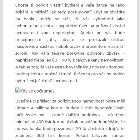
Chcete si pořídit vlastní bydlení a vaše šance na jeho
získání je mizivá? Jak tedy postupovat? Když se obrátíte
na banku, může se stát, že vás vyhodnotí jako
nebonitního klienta a hypoteční úvěr na pořízení vlastní
nemovitosti vám neposkytne. Anebo po vás bude
přinejmenším chtít, abyste se prokázali určitou
naspořenou částkou neboli určitým procentem vlastních
zdrojů. Pak vám teprve poskytne potřebný zbytek –
například třeba jen 80 – 90 % z celkové ceny nemovitosti.
A tak se zdá, že vaše cesta k vysněnému novému domovu
bude spletitá a možná i trnitá. Řešením pro vás by mohlo
být ručení ještě další nemovitostí.
Uveďme si příklad: za pořizovanou nemovitost byste měli
uhradit 4 miliony korun. Budete-li chtít hypoteční úvěr,
měli byste mít – kromě dalších podmínek – ušetřeno
minimálně 400 tisíc korun. Avšak pravděpodobnější je, že
po vás banka bude požadovat 20 % vlastních zdrojů, to
znamená 800 tisíc korun. Pokud takovou sumou