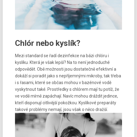
Chlór nebo kyslík?
Mezi standard se řadí dezinfekce na bázi chlóru i
kyslíku. Která je však lepší? Na to není jednoduché
odpovědět. Obě možnosti jsou dostatečně efektivní a
dokáží si poradit jako s nepříjemnými mikroby, tak třeba
i s řasami, které se občas mohou v bazénové vodě
vyskytnout také. Prostředky s chlórem mají tu potíž, že
ve vodě mírně zapáchají. Navíc mohou dráždit jedince,
kteří disponují citlivější pokožkou. Kyslíkové preparáty
takové problémy nemají, jsou však o něco dražší.