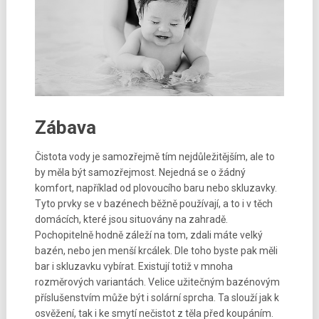
Zábava
Čistota vody je samozřejmě tím nejdůležitějším, ale to
by měla být samozřejmost. Nejedná se o žádný
komfort, například od plovoucího baru nebo skluzavky.
Tyto prvky se v bazénech běžně používají, a to i v těch
domácích, které jsou situovány na zahradě.
Pochopitelně hodně záleží na tom, zdali máte velký
bazén, nebo jen menší krcálek. Dle toho byste pak měli
bar i skluzavku vybírat. Existují totiž v mnoha
rozměrových variantách. Velice užitečným
bazénovým
příslušenstvím
může být i solární sprcha. Ta slouží jak k
osvěžení, tak i ke smytí nečistot z těla před koupáním.