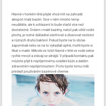
Hlavně v horkém létě přijde vhod mít na zahradě
alespoň malý bazén. Sice v něm mnoho temp
neuděláte, ale k ochlazení to bude stačit více než
dostatečně. Ovšem i malé bazény, natož pak větší vodní
plochy, je nutné důkladně ošetřovat a zbavovat nečistot
a různých druhů bakterií. Pokud byste na to občas
zapomínali nebo se na to vykašlali úplně, mohli byste si
říkat o malér. Mikrobi se totiž hlavně v létě ve vodě velice
rychle množí a stávají se silnější. V případě kontaktu pak
můžete přijít k nepříjemnému svědění kůže a dalším
zdravotním nepříjemnostem. Proto byste tomu měli
předejít používáním bazénové chemie.