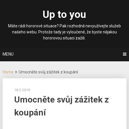
Skip
to
Up to you
content
Máte rádi hororové situace? Pak rozhodně nevyužívejte služeb
našeho webu. Protože tady je vyloučené, že byste nějakou
hororovou situaci zažili.
MENU
Home
Umocněte svůj zážitek z koupání
18.3.2019
Umocněte svůj zážitek z
koupání