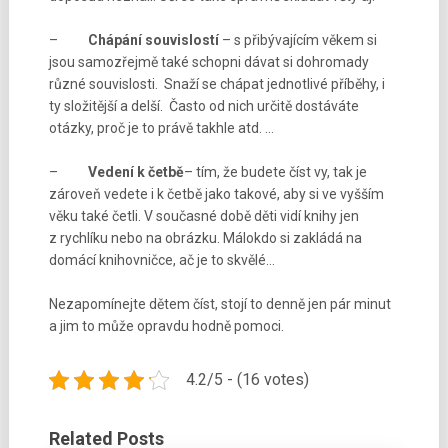
–
Chápání souvislostí
– s přibývajícím věkem si
jsou samozřejmě také schopni dávat si dohromady
různé souvislosti. Snaží se chápat jednotlivé příběhy, i
ty složitější a delší. Často od nich určitě dostáváte
otázky, proč je to právě takhle atd. …
–
Vedení k četbě
– tím, že budete číst vy, tak je
zároveň vedete i k četbě jako takové, aby si ve vyšším
věku také četli. V současné době děti vidí knihy jen
z rychlíku nebo na obrázku. Málokdo si zakládá na
domácí knihovničce, ač je to skvělé…
Nezapomínejte dětem číst, stojí to denně jen pár minut
a jim to může opravdu hodně pomoci.
4.2/5 - (16 votes)
Related Posts