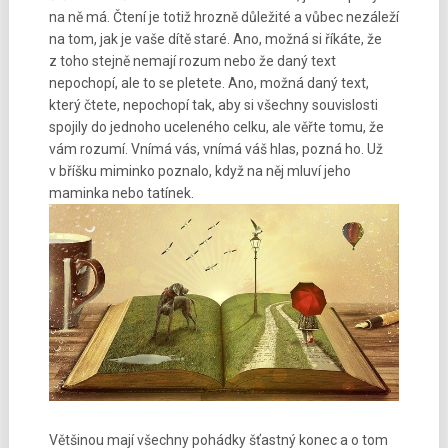
na ně má. Čtení je totiž hrozně důležité a vůbec nezáleží
na tom, jak je vaše dítě staré. Ano, možná si říkáte, že
z toho stejně nemají rozum nebo že daný text
nepochopí, ale to se pletete. Ano, možná daný text,
který čtete, nepochopí tak, aby si všechny souvislosti
spojily do jednoho uceleného celku, ale věřte tomu, že
vám rozumí. Vnímá vás, vnímá váš hlas, pozná ho. Už
v bříšku miminko poznalo, když na něj mluví jeho
maminka nebo tatínek.
Většinou mají všechny pohádky šťastný konec a o tom