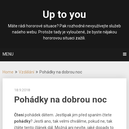
Skip
to
Up to you
content
Máte rádi hororové situace? Pak rozhodně nevyužívejte služeb
našeho webu. Protože tady je vyloučené, že byste nějakou
hororovou situaci zažili.
MENU
Home
Vzdělání
Pohádky na dobrou noc
18.9.2018
Pohádky na dobrou noc
Čtení
pohádek dětem. Jestlipak jim před spaním čtete
pohádky
? Jestli ano, tak velmi chválíme, pokud ne, tak
čtěte tento článek dál. Možná ani nevíte, jaké dopady to