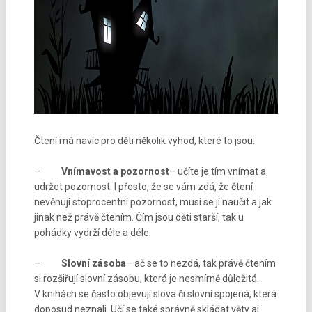
Čtení má navíc pro děti několik výhod, které to jsou:
–
Vnímavost a pozornost
– učíte je tím vnímat a
udržet pozornost. I přesto, že se vám zdá, že čtení
nevěnují stoprocentní pozornost, musí se jí naučit a jak
jinak než právě čtením. Čím jsou děti starší, tak u
pohádky vydrží déle a déle.
–
Slovní zásoba
– ač se to nezdá, tak právě čtením
si rozšiřují slovní zásobu, která je nesmírně důležitá.
V knihách se často objevují slova či slovní spojená, která
doposud neznali. Učí se také správně skládat věty aj.