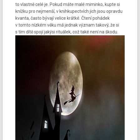
to vlastně celé je. Pokud máte malé miminko, kupte si
knížku pro nejmenší, v knihkupectvích jich jsou opravdu
kvanta, často bývají velice krátké. Čtení pohádek
v tomto nízkém věku má jednak význam takový, že si
s tím dítě spojí jakýsi rituálek, což také není na škodu.