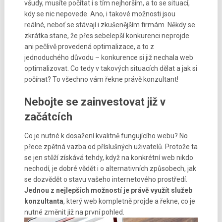
všudy, musíte počítat i s tím nejhorším, a to se situací,
kdy se nic nepovede. Ano, i takové možnosti jsou
reálné, neboť se stávají i zkušenějším firmám. Někdy se
zkrátka stane, že přes sebelepší konkurenci neprojde
ani pečlivě provedená optimalizace, a to z
jednoduchého důvodu – konkurence si již nechala web
optimalizovat. Co tedy v takových situacích dělat a jak si
počínat? To všechno vám řekne právě konzultant!
Nebojte se zainvestovat již v
začátcích
Co je nutné k dosažení kvalitně fungujícího webu? No
přece zpětná vazba od příslušných uživatelů. Protože ta
se jen stěží získává tehdy, když na konkrétní web nikdo
nechodí, je dobré vědět i o alternativních způsobech, jak
se dozvědět o stavu vašeho internetového prostředí.
Jednou z nejlepších možností je právě využít služeb
konzultanta
, který web kompletně projde a řekne, co je
nutné změnit již na první pohled.