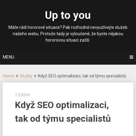
Skip
to
Up to you
content
Máte rádi hororové situace? Pak rozhodně nevyužívejte služeb
našeho webu. Protože tady je vyloučené, že byste nějakou
hororovou situaci zažili.
MENU
Home
Služby
Když SEO optimalizaci, tak od týmu specialistů
7.5.2019
Když SEO optimalizaci,
tak od týmu specialistů