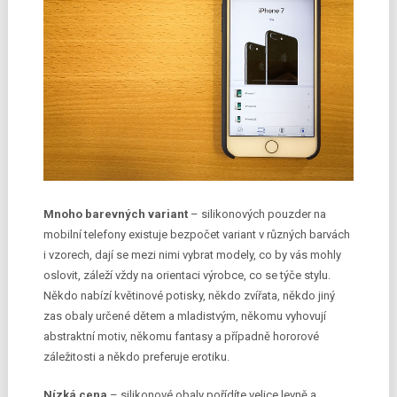
Mnoho barevných variant
– silikonových pouzder na
mobilní telefony existuje bezpočet variant v různých barvách
i vzorech, dají se mezi nimi vybrat modely, co by vás mohly
oslovit, záleží vždy na orientaci výrobce, co se týče stylu.
Někdo nabízí květinové potisky, někdo zvířata, někdo jiný
zas obaly určené dětem a mladistvým, někomu vyhovují
abstraktní motiv, někomu fantasy a případně hororové
záležitosti a někdo preferuje erotiku.
Nízká cena
– silikonové obaly pořídíte velice levně a