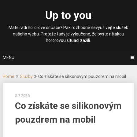
Skip
to
Up to you
content
Máte rádi hororové situace? Pak rozhodně nevyužívejte služeb
našeho webu. Protože tady je vyloučené, že byste nějakou
hororovou situaci zažili.
MENU
Home
Služby
Co získáte se silikonovým pouzdrem na mobil
5.7.2025
Co získáte se silikonovým
pouzdrem na mobil