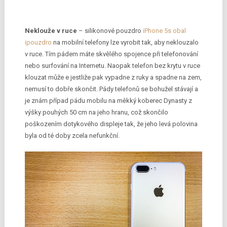
Neklouže v ruce
– silikonové pouzdro
iPhone 5s obal
ipouzdro
na mobilní telefony lze vyrobit tak, aby neklouzalo
v ruce. Tím pádem máte skvělého spojence při telefonování
nebo surfování na Internetu. Naopak telefon bez krytu v ruce
klouzat může e jestliže pak vypadne z ruky a spadne na zem,
nemusí to dobře skončit. Pády telefonů se bohužel stávají a
je znám případ pádu mobilu na měkký koberec Dynasty z
výšky pouhých 50 cm na jeho hranu, což skončilo
poškozením dotykového displeje tak, že jeho levá polovina
byla od té doby zcela nefunkční.