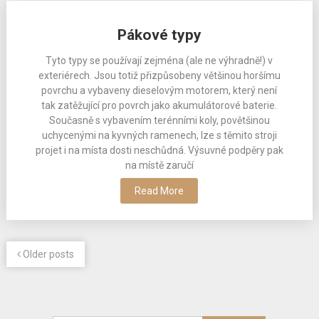
Pákové typy
Tyto typy se používají zejména (ale ne výhradně!) v
exteriérech. Jsou totiž přizpůsobeny většinou horšímu
povrchu a vybaveny dieselovým motorem, který není
tak zatěžující pro povrch jako akumulátorové baterie.
Současně s vybavením terénními koly, povětšinou
uchycenými na kyvných ramenech, lze s těmito stroji
projet i na místa dosti neschůdná. Výsuvné podpěry pak
na místě zaručí
Read More
Older posts