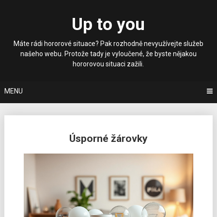
Skip
to
Up to you
content
Máte rádi hororové situace? Pak rozhodně nevyužívejte služeb
našeho webu. Protože tady je vyloučené, že byste nějakou
hororovou situaci zažili.
MENU
Posts
Úsporné žárovky
navigation